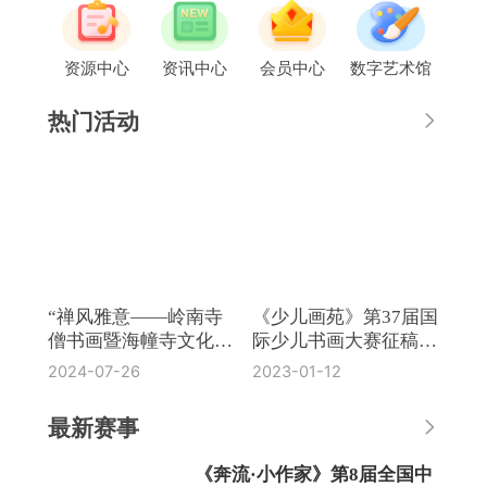
资源中心
资讯中心
会员中心
数字艺术馆
热门活动
“禅风雅意——岭南寺
《少儿画苑》第37届国
僧书画暨海幢寺文化
际少儿书画大赛征稿通
展”在国博开幕
知
2024-07-26
2023-01-12
最新赛事
《奔流·小作家》第8届全国中