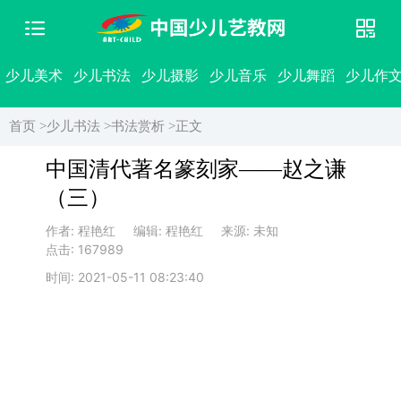
少儿美术
少儿书法
少儿摄影
少儿音乐
少儿舞蹈
少儿作
首页 >
少儿书法 >
书法赏析 >
正文
中国清代著名篆刻家——赵之谦
（三）
作者: 程艳红
编辑: 程艳红
来源: 未知
点击: 167989
时间: 2021-05-11 08:23:40