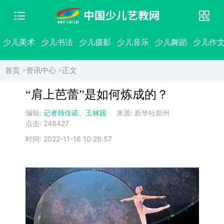
少儿美术
少儿书法
少儿摄影
少儿音乐
少儿舞蹈
少儿作
首页 >
资讯中心 >
正文
“肩上芭蕾”是如何炼成的？
编辑:
记者韩佳诺、王林园
来源: 新华社郑州
点击: 248427
时间: 2022-11-16 10:28:57