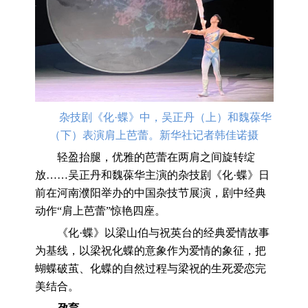
杂技剧《化·蝶》中，吴正丹（上）和魏葆华
（下）表演肩上芭蕾。新华社记者韩佳诺摄
轻盈抬腿，优雅的芭蕾在两肩之间旋转绽
放……吴正丹和魏葆华主演的杂技剧《化·蝶》日
前在河南濮阳举办的中国杂技节展演，剧中经典
动作“肩上芭蕾”惊艳四座。
《化·蝶》以梁山伯与祝英台的经典爱情故事
为基线，以梁祝化蝶的意象作为爱情的象征，把
蝴蝶破茧、化蝶的自然过程与梁祝的生死爱恋完
美结合。