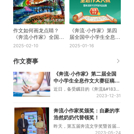
作文如何画龙点睛？
《奔流·小作家》第四
《奔流小作家》全国中
届全国中小学生全息作
小学生作文大赛给你答
文大赛揭晓
2025-02-10
2025-01-16
案！
作文赛事
《奔流·小作家》第二届全国
中小学生全息作文大赛征稿结
束
近日，备受瞩目的《奔流&#183…
2023-12-31
奔流小作家奖颁奖：自豪的李
浩然奶奶代替领奖！
昨天，第五届奔流文学奖暨首届…
2023-05-24